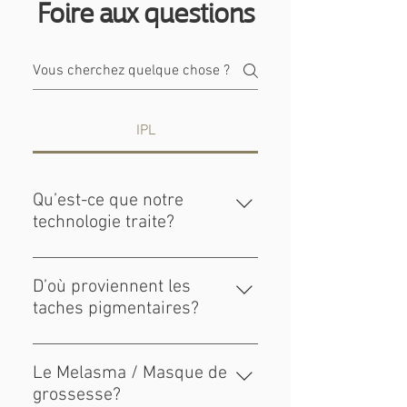
Foire aux questions
IPL
Qu’est-ce que notre
technologie traite?
Les taches pigmentaires, les taches
de rousseur, la rosacée, la
D’où proviennent les
couperose, les vaisseaux
taches pigmentaires?
«télangiectasies», l’acné
Saviez-vous que les taches brunes
inflammatoire et stimule le
se forment à cause d’un excès de
collagène et l’élasticité de la peau.
Le Melasma / Masque de
mélanine dû à une grande
grossesse?