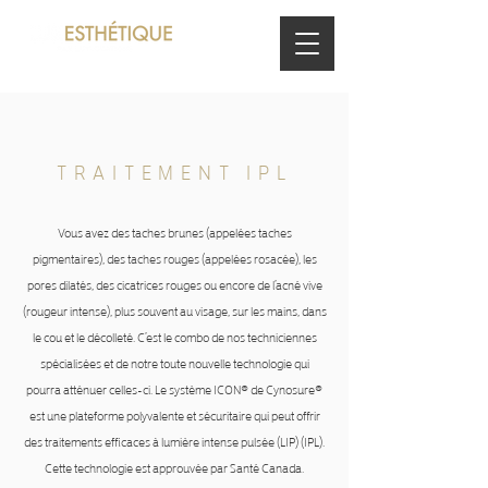
TRAITEMENT IPL
Vous avez des taches brunes (appelées taches
pigmentaires), des taches rouges (appelées rosacée), les
pores dilatés, des cicatrices rouges ou encore de l’acné vive
(rougeur intense), plus souvent au visage, sur les mains, dans
le cou et le décolleté. C’est le combo de nos techniciennes
spécialisées et de notre toute nouvelle technologie qui
pourra atténuer celles-ci. Le système ICON® de Cynosure®
est une plateforme polyvalente et sécuritaire qui peut offrir
des traitements efficaces à lumière intense pulsée (LIP) (IPL).
Cette technologie est approuvée par Santé Canada.