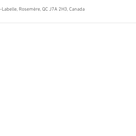
-Labelle, Rosemère, QC J7A 2H3, Canada
© LUXLOCATIONS 2019 - Web Design par l'agence The Social Club