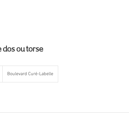
RVICES
PROMOTIONS
FAQ
CONTA
re dos ou torse
Boulevard Curé-Labelle